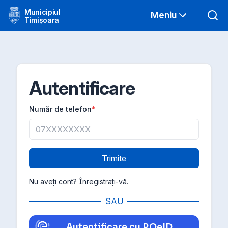
Municipiul
Meniu
Timișoara
Autentificare
Număr de telefon
*
Trimite
Nu aveți cont? Înregistrați-vă.
SAU
Autentificare cu ROeID