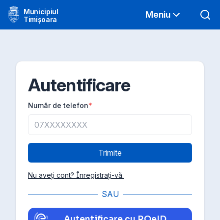
Municipiul
Meniu
Timișoara
Autentificare
Număr de telefon
*
Trimite
Nu aveți cont? Înregistrați-vă.
SAU
Autentificare cu ROeID