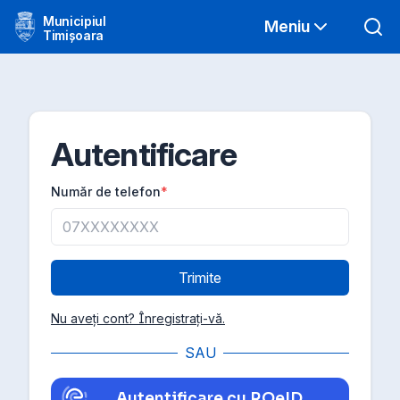
Municipiul
Meniu
Timișoara
Autentificare
Număr de telefon
*
Trimite
Nu aveți cont? Înregistrați-vă.
SAU
Autentificare cu ROeID